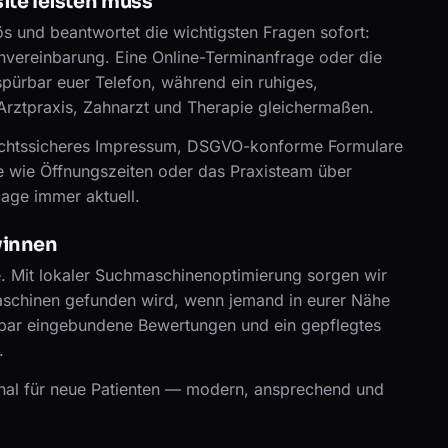
ite leisten muss
iös und beantwortet die wichtigsten Fragen sofort:
nvereinbarung. Eine Online-Terminanfrage oder die
pürbar euer Telefon, während ein ruhiges,
Arztpraxis, Zahnarzt und Therapie gleichermaßen.
rechtssicheres Impressum, DSGVO-konforme Formulare
e wie Öffnungszeiten oder das Praxisteam über
age immer aktuell.
winnen
e. Mit lokaler Suchmaschinenoptimierung sorgen wir
aschinen gefunden wird, wenn jemand in eurer Nähe
htbar eingebundene Bewertungen und ein gepflegtes
.
Kanal für neue Patienten — modern, ansprechend und