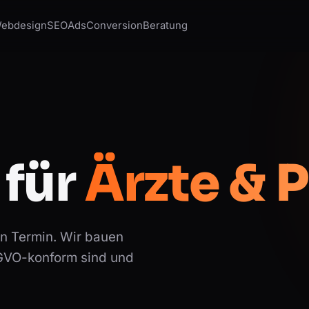
ebdesign
SEO
Ads
Conversion
Beratung
 für
Ärzte & 
n Termin. Wir bauen
SGVO-konform sind und