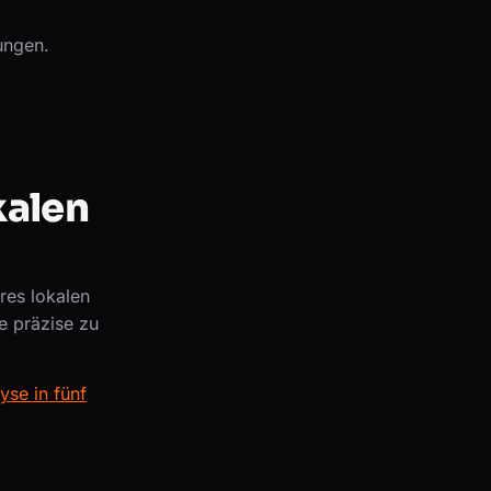
ungen.
kalen
res lokalen
e präzise zu
yse in fünf