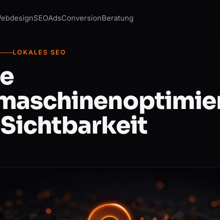
ebdesign
SEO
Ads
Conversion
Beratung
LOKALES SEO
le
maschinenoptimie
Sichtbarkeit