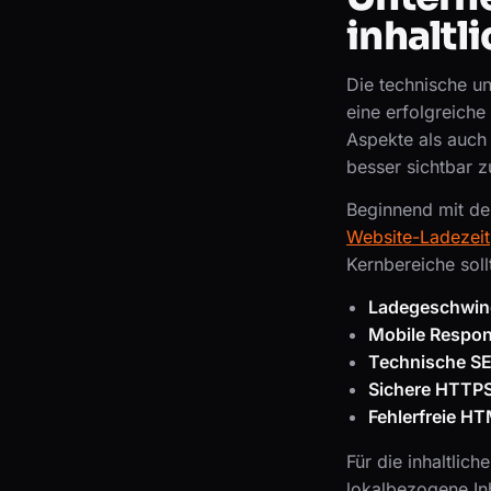
inhaltl
Die technische un
eine erfolgreich
Aspekte als auch 
besser sichtbar 
Beginnend mit de
Website-Ladezeit
Kernbereiche soll
Ladegeschwind
Mobile Respon
Technische S
Sichere HTTP
Fehlerfreie HT
Für die inhaltlich
lokalbezogene Inh