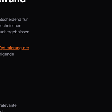
ntscheidend für
technischen
 Suchergebnissen
Optimierung der
Folgende
 relevante,
et: