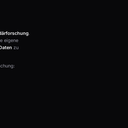
därforschung
.
ie eigene
 Daten
zu
schung: