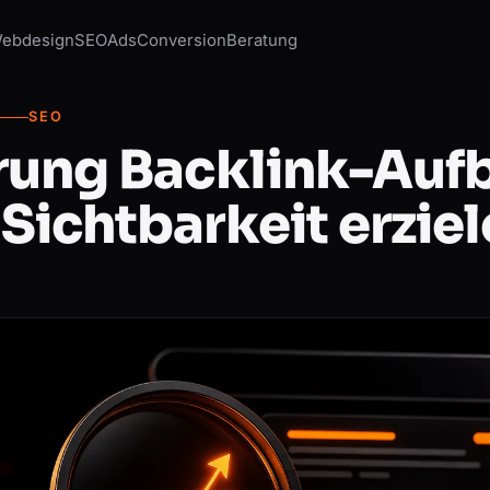
ebdesign
SEO
Ads
Conversion
Beratung
SEO
rung Backlink-Auf
Sichtbarkeit erzie