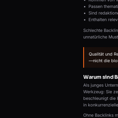
Passen themati
Sind redaktione
Enthalten rele
Schlechte Backli
unnatürliche Mus
Qualität und R
—nicht die blo
Warum sind Ba
Als junges Unter
Werkzeug: Sie ze
beschleunigt die
in konkurrenziell
Ohne Backlinks mü