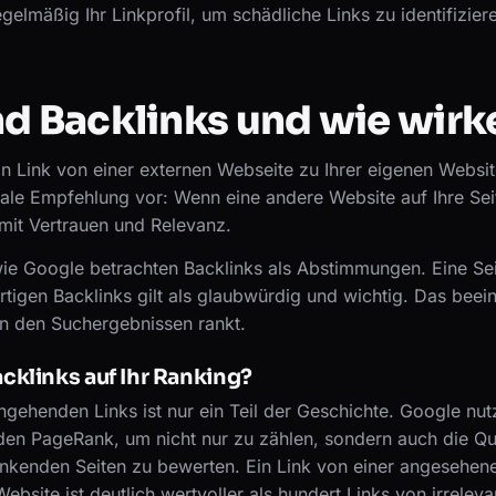
gelmäßig Ihr Linkprofil, um schädliche Links zu identifizier
d Backlinks und wie wirk
in Link von einer externen Webseite zu Ihrer eigenen Website
tale Empfehlung vor: Wenn eine andere Website auf Ihre Seit
damit Vertrauen und Relevanz.
e Google betrachten Backlinks als Abstimmungen. Eine Seit
rtigen Backlinks gilt als glaubwürdig und wichtig. Das beeinf
in den Suchergebnissen rankt.
cklinks auf Ihr Ranking?
ngehenden Links ist nur ein Teil der Geschichte. Google nu
den PageRank, um nicht nur zu zählen, sondern auch die Qua
linkenden Seiten zu bewerten. Ein Link von einer angesehen
bsite ist deutlich wertvoller als hundert Links von irreleva