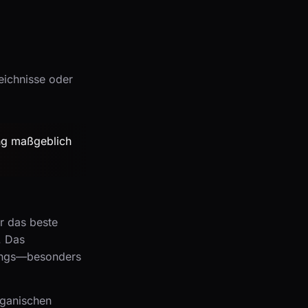
eichnisse oder
ing maßgeblich
r das beste
. Das
kings—besonders
rganischen