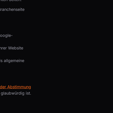
 Branchenseite
Google-
hrer Website
ls allgemeine
 oder Abstimmung
 glaubwürdig ist.