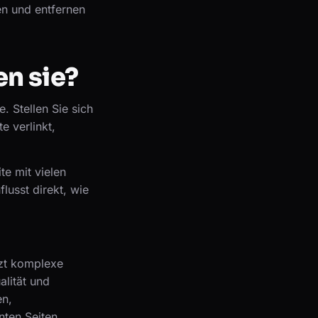
en und entfernen
en sie?
. Stellen Sie sich
e verlinkt,
e mit vielen
lusst direkt, wie
tzt komplexe
lität und
en,
nten Seiten.