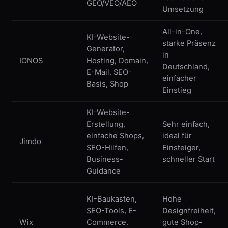
GEO/VEO/AEO
Umsetzung
All-in-One,
KI-Website-
starke Präsenz
Generator,
in
IONOS
Hosting, Domain,
Deutschland,
E-Mail, SEO-
einfacher
Basis, Shop
Einstieg
KI-Website-
Erstellung,
Sehr einfach,
einfache Shops,
ideal für
Jimdo
SEO-Hilfen,
Einsteiger,
Business-
schneller Start
Guidance
KI-Baukasten,
Hohe
SEO-Tools, E-
Designfreiheit,
Wix
Commerce,
gute Shop-