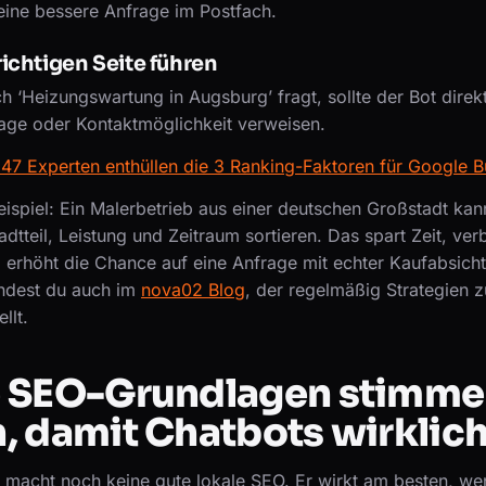
eine bessere Anfrage im Postfach.
richtigen Seite führen
 ‘Heizungswartung in Augsburg’ fragt, sollte der Bot direk
age oder Kontaktmöglichkeit verweisen.
47 Experten enthüllen die 3 Ranking-Faktoren für Google Bu
eispiel: Ein Malerbetrieb aus einer deutschen Großstadt kan
dtteil, Leistung und Zeitraum sortieren. Das spart Zeit, ver
 erhöht die Chance auf eine Anfrage mit echter Kaufabsicht
indest du auch im
nova02 Blog
, der regelmäßig Strategien 
llt.
 SEO-Grundlagen stimme
 damit Chatbots wirklich
n macht noch keine gute lokale SEO. Er wirkt am besten, we