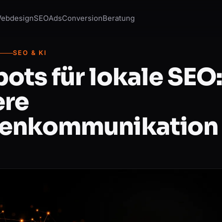
ebdesign
SEO
Ads
Conversion
Beratung
SEO & KI
ots für lokale SEO:
ere
enkommunikation