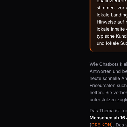
qualifizierte
stimmen, vor 
lokale Landin
Hinweise auf 
lokale Inhalte
typische Kund
und lokale Su
Wie Chatbots kle
Antworten und be
heute schnelle A
Friseursalon such
helfen. Sie verb
unterstützen zugl
Das Thema ist fü
Menschen ab 16 
(
DREIKON
). Das 