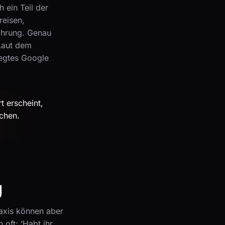
 ein Teil der
reisen,
ahrung. Genau
 Laut dem
legtes Google
t erscheint,
echen.
g
axis können aber
 oft: ‘Habt ihr