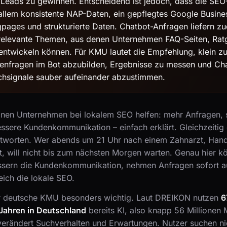
re Leads zu gewinnen. Entscheidend ist jedoch, dass die SE
allem konsistente NAP-Daten, ein gepflegtes Google Busines
gpages und strukturierte Daten. Chatbot-Anfragen liefern z
relevante Themen, aus denen Unternehmen FAQ-Seiten, Rat
 entwickeln können. Für KMU lautet die Empfehlung, klein zu
enfragen im Bot abzubilden, Ergebnisse zu messen und Ch
chsignale sauber aufeinander abzustimmen.
inen Unternehmen bei lokalem SEO helfen: mehr Anfragen, 
ssere Kundenkommunikation – einfach erklärt. Gleichzeitig
ntworten. Wer abends um 21 Uhr nach einem Zahnarzt, Han
t, will nicht bis zum nächsten Morgen warten. Genau hier 
essern die Kundenkommunikation, nehmen Anfragen sofort a
eich die lokale SEO.
r deutsche KMU besonders wichtig. Laut DREIKON nutzen
6
Jahren in Deutschland
bereits KI, also knapp 56 Millionen
verändert Suchverhalten und Erwartungen. Nutzer suchen ni