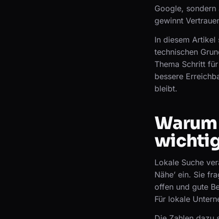
Google, sondern a
gewinnt Vertraue
In diesem Artike
technischen Grun
Thema Schritt für
bessere Erreichba
bleibt.
Warum 
wichti
Lokale Suche verä
Nähe’ ein. Sie fr
offen und gute B
Für lokale Unter
Die Zahlen dazu s