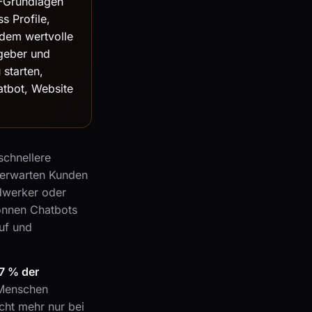
O-Grundlagen
s Profile,
udem wertvolle
geber und
 starten,
atbot, Website
schnellere
 erwarten Kunden
dwerker oder
können Chatbots
uf und
7 % der
 Menschen
cht mehr nur bei