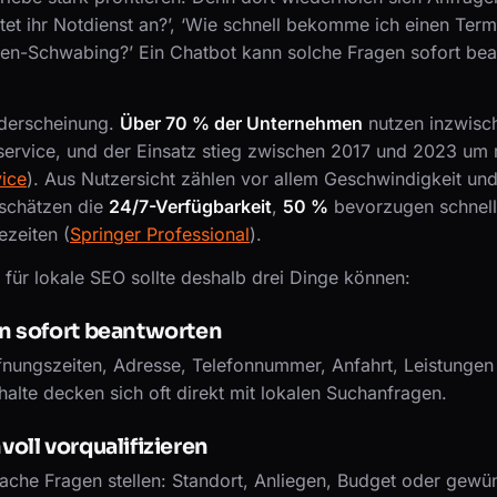
etet ihr Notdienst an?’, ‘Wie schnell bekomme ich einen Termin
n-Schwabing?’ Ein Chatbot kann solche Fragen sofort be
nderscheinung.
Über 70 % der Unternehmen
nutzen inzwisch
nservice, und der Einsatz stieg zwischen 2017 und 2023 um
ice
). Aus Nutzersicht zählen vor allem Geschwindigkeit und
schätzen die
24/7-Verfügbarkeit
,
50 %
bevorzugen schnell
ezeiten (
Springer Professional
).
 für lokale SEO sollte deshalb drei Dinge können:
n sofort beantworten
nungszeiten, Adresse, Telefonnummer, Anfahrt, Leistungen 
halte decken sich oft direkt mit lokalen Suchanfragen.
oll vorqualifizieren
ache Fragen stellen: Standort, Anliegen, Budget oder gewü