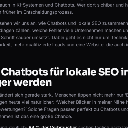
uch in KI-Systemen und Chatbots. Wer dort sichtbar und hil
n früher im Entscheidungsprozess.
l sehen wir uns an, wie Chatbots und lokale SEO zusammen
dlagen zählen, welche Fehler viele Unternehmen machen u
 Schritt sauber umsetzt. Dabei geht es nicht nur um Techni
rkeit, mehr qualifizierte Leads und eine Website, die auch i
Chatbots für lokale SEO 
ger werden
ndert sich gerade stark. Menschen tippen nicht mehr nur ‘B
agen heute viel natürlicher: ‘Welcher Bäcker in meiner Nähe 
ewertungen?’ Solche Fragen passen perfekt zu Chatbots un
nehmen ist das eine große Chance.
ind deutlich:
84 % der Verbraucher
suchen täglich nach lo