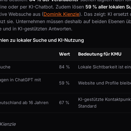
ine oder per KI-Chatbot. Zudem lösen
59 % aller lokalen S
tive Websuche aus (
Dominik Kienzle
). Das zeigt: KI ersetzt
änzt sie. Unternehmen müssen deshalb auf beiden Ebenen üb
 und in KI-gestützten Antworten.
len zu lokaler Suche und KI-Nutzung
Wert
Bedeutung für KMU
Suche
84 %
Lokale Sichtbarkeit ist e
agen in ChatGPT mit
59 %
Website und Profile blei
KI-gestützte Kontaktpun
eutschland ab 16 Jahren
67 %
Standard
Kienzle