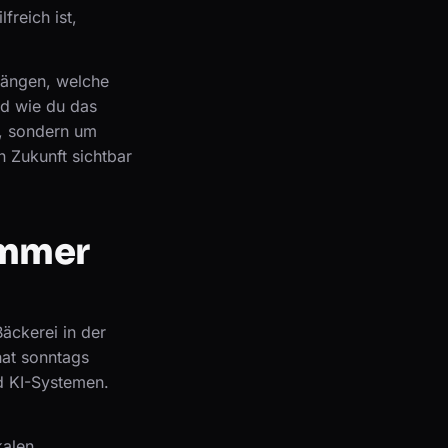
freich ist,
hängen, welche
nd wie du das
k, sondern um
n Zukunft sichtbar
immer
äckerei in der
hat sonntags
d KI-Systemen.
kalen