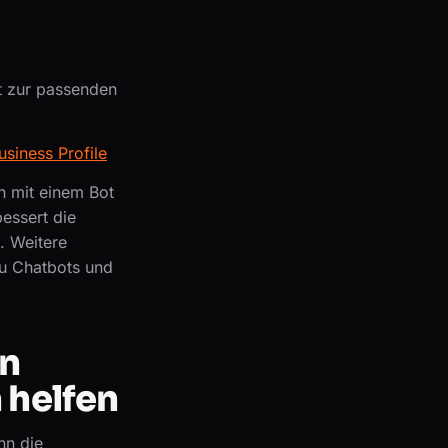
t zur passenden
siness Profile
n mit einem Bot
bessert die
. Weitere
zu Chatbots und
n
 helfen
nn die