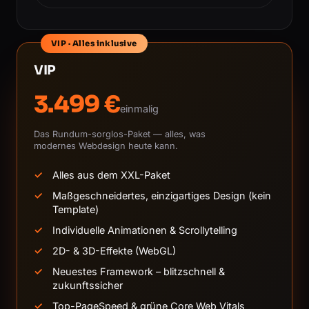
VIP · Alles inklusive
VIP
3.499 €
einmalig
Das Rundum-sorglos-Paket — alles, was
modernes Webdesign heute kann.
Alles aus dem XXL-Paket
Maßgeschneidertes, einzigartiges Design (kein
Template)
Individuelle Animationen & Scrollytelling
2D- & 3D-Effekte (WebGL)
Neuestes Framework – blitzschnell &
zukunftssicher
Top-PageSpeed & grüne Core Web Vitals