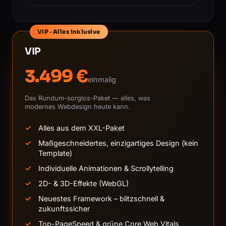
VIP · Alles inklusive
VIP
3.499 €
einmalig
Das Rundum-sorglos-Paket — alles, was
modernes Webdesign heute kann.
Alles aus dem XXL-Paket
Maßgeschneidertes, einzigartiges Design (kein
Template)
Individuelle Animationen & Scrollytelling
2D- & 3D-Effekte (WebGL)
Neuestes Framework – blitzschnell &
zukunftssicher
Top-PageSpeed & grüne Core Web Vitals