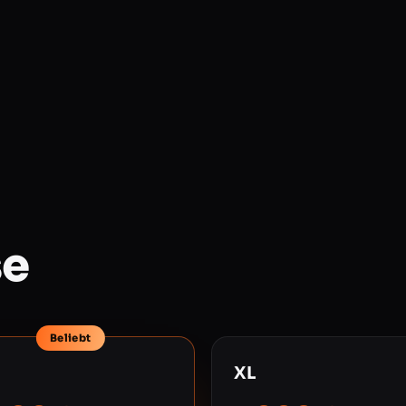
se
Beliebt
XL