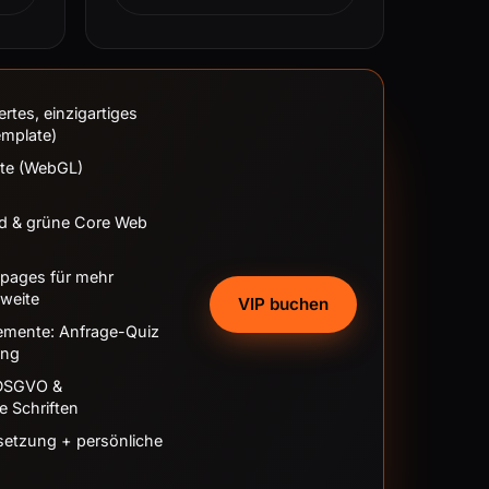
tes, einzigartiges
emplate)
kte (WebGL)
d & grüne Core Web
gpages für mehr
hweite
VIP buchen
emente: Anfrage-Quiz
ung
 DSGVO &
e Schriften
msetzung + persönliche