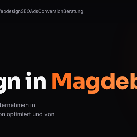
ebdesign
SEO
Ads
Conversion
Beratung
n in
Magdeb
nternehmen in
n optimiert und von