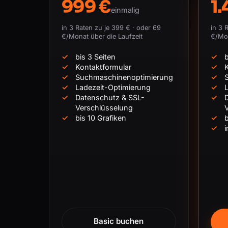
999 €
1.
einmalig
in 3 Raten zu je 399 € · oder 69
in 3 
€/Monat über die Laufzeit
€/Mo
bis 3 Seiten
b
Kontaktformular
K
Suchmaschinenoptimierung
Ladezeit-Optimierung
L
Datenschutz & SSL-
Verschlüsselung
bis 10 Grafiken
b
i
Basic buchen