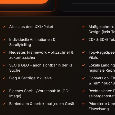
Alles aus dem XXL-Paket
Maßgeschneider
Design (kein T
Individuelle Animationen &
2D- & 3D-Effe
Scrollytelling
Neuestes Framework – blitzschnell &
Top-PageSpee
zukunftssicher
Vitals
SEO & GEO – auch sichtbar in der KI-
Lokale Landin
Suche
regionale Reic
Blog & Beiträge inklusive
Conversion-El
& Terminbuch
Eigenes Social-/Vorschaubild (OG-
Rechtssicher:
Image)
selbstgehostet
Barrierearm & perfekt auf jedem Gerät
Priorisierte U
Einweisung